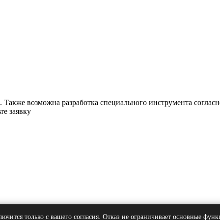
 Также возможна разработка специального инструмента согласн
те заявку
лючится только с вашего согласия. Отказ не ограничивает основные функ