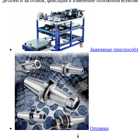
деталей и заготовок, фиксация и изменение положения всевоз
Зажимные приспособ
Оправки